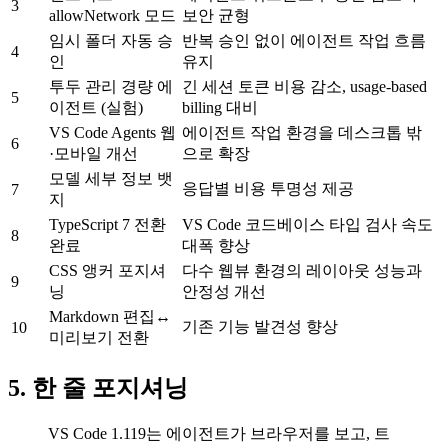
3
allowNetwork 모드
보안 균형
임시 폴더 자동 승
반복 승인 없이 에이전트 작업 흐름
4
인
유지
투두 관리 경량 에
긴 세션 토큰 비용 감소, usage-based
5
이전트 (실험)
billing 대비
VS Code Agents 웹
에이전트 작업 환경을 데스크톱 밖
6
·모바일 개선
으로 확장
모델 세부 정보 뱃
응답별 비용 투명성 제공
7
지
TypeScript 7 전환
VS Code 코드베이스 타입 검사 속도
8
완료
대폭 향상
CSS 앵커 포지셔
다수 웹뷰 환경의 레이아웃 성능과
9
닝
안정성 개선
Markdown 편집↔
기존 기능 발견성 향상
10
미리보기 전환
5. 한 줄 포지셔닝
VS Code 1.119는 에이전트가 브라우저를 보고, 트