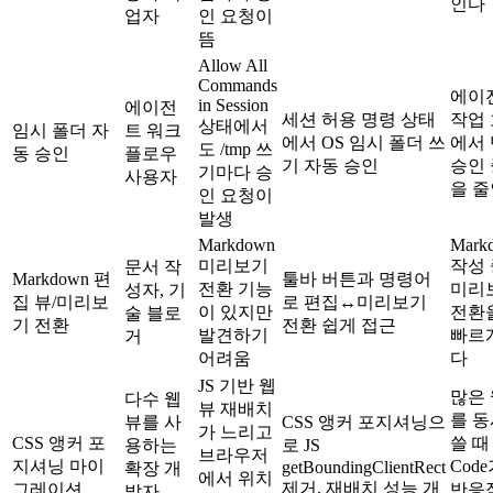
인다
업자
인 요청이
뜸
Allow All
Commands
에이
in Session
에이전
세션 허용 명령 상태
작업
상태에서
임시 폴더 자
트 워크
에서 OS 임시 폴더 쓰
에서
도 /tmp 쓰
동 승인
플로우
기 자동 승인
승인
기마다 승
사용자
을 
인 요청이
발생
Markdown
Mark
미리보기
작성 
문서 작
Markdown 편
툴바 버튼과 명령어
전환 기능
미리
성자, 기
집 뷰/미리보
로 편집↔미리보기
이 있지만
전환
술 블로
기 전환
전환 쉽게 접근
발견하기
빠르
거
어려움
다
JS 기반 웹
많은
다수 웹
뷰 재배치
를 
뷰를 사
CSS 앵커 포지셔닝으
가 느리고
CSS 앵커 포
쓸 때
용하는
로 JS
브라우저
지셔닝 마이
Cod
getBoundingClientRect
확장 개
에서 위치
제거, 재배치 성능 개
그레이션
반응
발자,