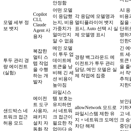
안정함
어떤 모델
AI 
Copilot
이 응답했
각 응답에 모델명과
비용
CLI,
모델 세부 정
는지, 비용
멀티플라이어 뱃지
질을
Claude
보 뱃지
가중치가
표시, Auto 선택 시 실
단위
Agent 사
얼마인지
제 모델명 표시
명하
용자
알 수 없음
인한
메인 모델
긴 
복잡한
이 투두 업
트 
멀티 스
경량 백그라운드 에
투두 관리 경
데이트에
토큰
텝 작업
이전트가 투두 관리
량 에이전트
토큰을 낭
을 
을 수행
담당, 메인 모델은 실
(실험)
비해 긴 세
서 작
하는 개
제 작업에 집중
션 비용이
추적
발자
높아짐
지한
파일시스
에이전
템 보호는
보안
트 도구
유지하면
allowNetwork 모드로
기하
샌드박스 네
사용자,
서 네트워
파일시스템 제한 유
고 
트워크 접근
패키지
크 접근이
지 + 네트워크 도메인
크 승
허용 모드
설치 자
필요한 작
차단 해제
중단
동화 작
업마다 승