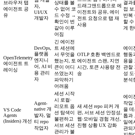
브라우저 탭
상태를 볼
결과
드래그앤드롭으로 에
자,
에이전트 공
수 없어 코
접 보
이전트와 공유, 에이
UI/UX
유
드 수정 →
반복
개발자
전트 요청으로 탭 재
확인이 번
할 수
사용
갈아 이루
게 한
어짐
긴 에이전
DevOps,
트 세션에
에이
플랫폼
서 무엇을
OTLP 호환 백엔드로
행동
OpenTelemetry
엔지니
했는지, 토
에이전트 스팬, 지연
용을
에이전트 트
어, AI 비
큰이 어디
시간, 토큰 사용량 전
관찰
레이싱
용 관리
쓰였는지
송
성 
자
파악하기
분석
어려움
세션 시작
에이
시 로컬·
작업
Agent-
리모트 옵
새 세션 repo 피커 개
native 개
을 
VS Code
션 탐색이
편, 서브 세션 안정성,
Agents
발자, 멀
톱과
불편하고
웹·모바일 경험 개선,
(Insiders) 개선
티 repo
일에
서브 세션
진행 상황 UX 강화
작업자
관되
관리가 불
지한