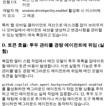
진행 UX
이션
개발자 재
sessions.developerJoy.enabled 활성화 시 이스터에
미 요소
그 제공
특히 웹·모바일 클라이언트 개선으로 데스크톱 없이 브라우저
나 모바일에서 에이전트 세션을 생성하고 변경사항을 관리할
수 있는 방향이 계속 확장되고 있습니다.
D. 토큰 효율: 투두 관리를 경량 에이전트에 위임 (실
험)
복잡한 멀티 스텝 작업에서 메인 모델이 투두 목록을 업데이트
할 때마다 토큰 비용이 발생합니다. 이번 실험적 기능은 투두
관리를 별도 경량 백그라운드 에이전트에 위임해 메인 모델의
토큰을 절약합니다.
github.copilot.chat.agent.backgroundTodoAgent.enabled
를 활성화하면 백그라운드 에이전트가 작업 진행 상황을 추적
하고 메인 에이전트는 실제 작업에 집중합니다. 단, 투두 도구
를 채팅에 수동으로 추가하거나 커스텀 에이전트 도구 목록에
명시하면 백그라운드 에이전트는 동작하지 않습니다.