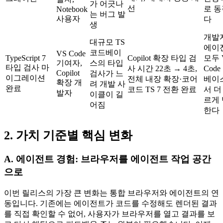
가 어긋나
선
로 
Notebook
는 버그 발
사용자
다
생
개발
대규모 TS
에이
코드베이
VS Code
TypeScript 7
Copilot 확장 타입 검
모두 
기여자,
스의 타입
타입 검사 마
사 시간 22초 → 4초,
Cod
Copilot
검사가 느
이그레이션
전체 내장 확장·코어
베이
확장 개
려 개발 사
완료
코드 TS 7 전환 완료
서 더
발자
이클이 길
르게
어짐
한다
2. 가치 기준별 핵심 변화
A. 에이전트 경험: 브라우저를 에이전트 작업 공간
으로
이번 릴리스의 가장 큰 변화는 통합 브라우저와 에이전트의 연
동입니다. 기존에는 에이전트가 코드를 수정해도 렌더된 결과
를 직접 확인할 수 없어, 사용자가 브라우저를 열고 결과를 보